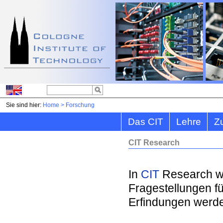
Sie sind hier:
Home
>
Forschung
Das CIT
Lehre
Z
CIT Research
In
CIT
Research we
Fragestellungen fü
Erfindungen werde