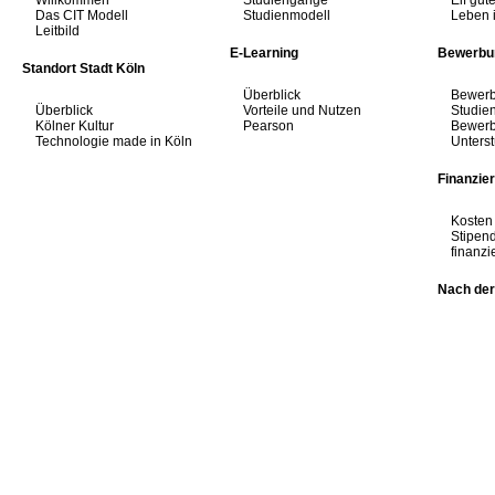
Willkommen
Studiengänge
Elf gut
Das CIT Modell
Studienmodell
Leben 
Leitbild
E-Learning
Bewerbu
Standort Stadt Köln
Überblick
Bewerb
Überblick
Vorteile und Nutzen
Studien
Kölner Kultur
Pearson
Bewerbu
Technologie made in Köln
Unters
Finanzie
Kosten
Stipen
finanzi
Nach der